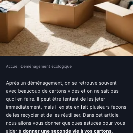
Accueil
›
Déménagement écologique
DÉMÉNAGEMENT ÉCOLOGIQUE
Comment recycler ou réutiliser
Après un déménagement, on se retrouve souvent
avec beaucoup de cartons vides et on ne sait pas
ses cartons après son
quoi en faire. Il peut être tentant de les jeter
déménagement ?
immédiatement, mais il existe en fait plusieurs façons
de les recycler et de les réutiliser. Dans cet article,
Rennes
•
26 février 2022
•
3 min de lecture
nous allons vous donner quelques astuces pour vous
aider à
donner une seconde vie à vos cartons
.