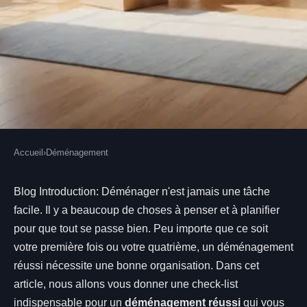
Accueil
›
Déménagement
DÉMÉNAGEMENT
Quelle est la check-list
Blog Introduction: Déménager n'est jamais une tâche
facile. Il y a beaucoup de choses à penser et à planifier
indispensable pour un
pour que tout se passe bien. Peu importe que ce soit
déménagement réussi ?
votre première fois ou votre quatrième, un déménagement
réussi nécessite une bonne organisation. Dans cet
Rennes
•
15 janvier 2022
•
2 min de lecture
article, nous allons vous donner une check-list
indispensable pour un
déménagement réussi
qui vous